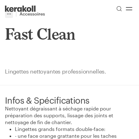
Skip to main content
Go to Homepage
Accessoires
More
Toggle menu
Fast Clean
Lingettes nettoyantes professionnelles.
Infos & Spécifications
Nettoyant dégraissant à séchage rapide pour
préparation des supports, lissage des joints et
nettoyage de fin de chantier.
Lingettes grands formats double-face:
- une face orange grattante pour les taches