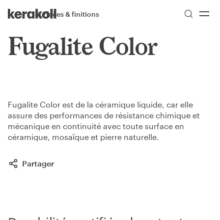
Skip to main content
Go to Homepage
Surfaces & finitions
More
Toggle menu
Fugalite Color
Fugalite Color est de la céramique liquide, car elle
assure des performances de résistance chimique et
mécanique en continuité avec toute surface en
céramique, mosaïque et pierre naturelle.
Partager